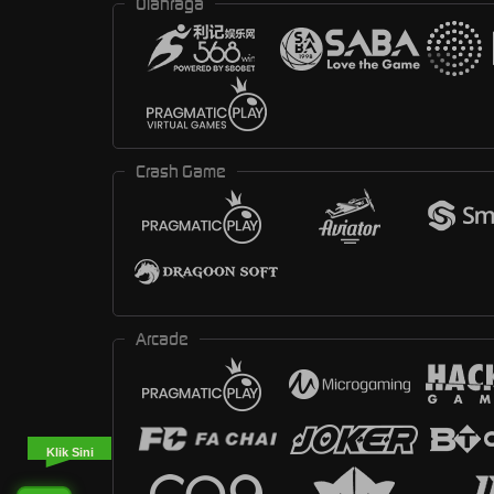
Olahraga
Crash Game
Arcade
Klik Sini