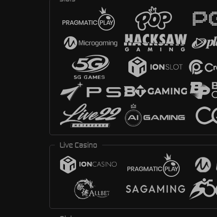
Live Casino