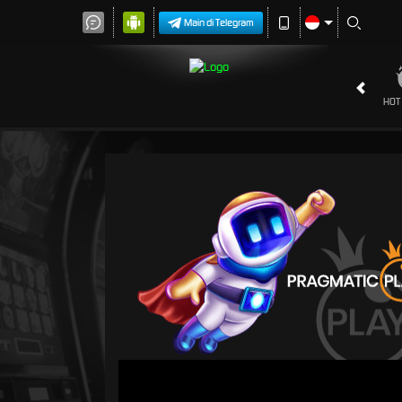
Main di Telegram
HOT