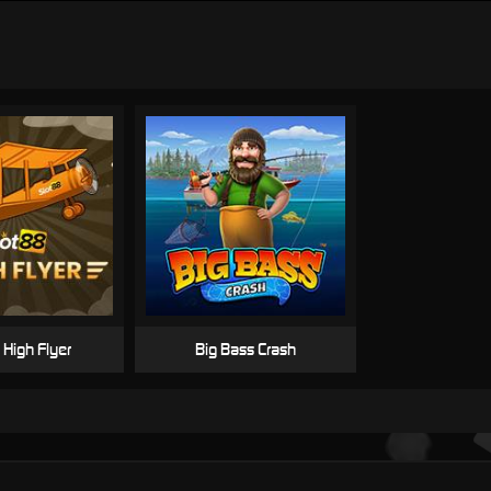
 High Flyer
Big Bass Crash